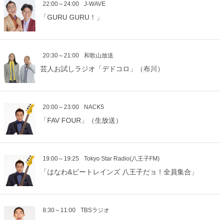
22:00～24:00
J-WAVE
「GURU GURU！」
20:30～21:00
和歌山放送
芸人お試しラジオ「デドコロ」（布川）
20:00～23:00
NACK5
「FAV FOUR」（生放送）
19:00～19:25
Tokyo Star Radio(八王子FM)
「はなわ&ビートレインズ 八王子だョ！全員集合」
8:30～11:00
TBSラジオ