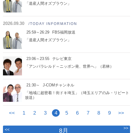
「道産人間オズブラウン」
2026.09.30
/TODAY INFORMATION
25:59～26:29
FBS福岡放送
「道産人間オズブラウン」
23:06～23:55
テレビ東京
「アンパラレルド～ニッポン発、世界へ」（若林）
21:30～
J-COMチャンネル
「地域に超密着！街ドキ埼玉」（埼玉エリアのみ・リピート
放送）
<<
1
2
3
4
5
6
7
8
9
>>
>>
<<
8月