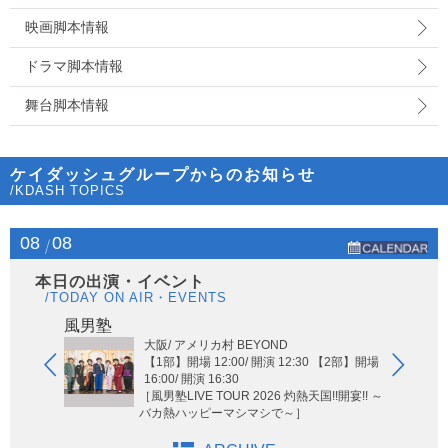
映画脚本情報
ドラマ脚本情報
舞台脚本情報
ケイダッシュグループからのお知らせ
/KDASH TOPICS
08
08
本日の出演・イベント
/TODAY ON AIR・EVENTS
Hi-Hi
風男塾
大阪/ アメリカ村 BEYOND
【1部】開場 12:00/ 開演 12:30 【2部】開場
16:00/ 開演 16:30
［風男塾LIVE TOUR 2026 灼熱天国!!開宴!! ～
バカ熱ハッピーマシマシで～］